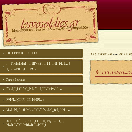
Î‘ÏÏ‡Î¹ÎºÎ® ÏƒÎµÎ»Î¯Î´Î±
Στη Βγενούλα
και
σε κείν
Î— Î‘Ï€ÎµÎ»ÎµÏ…Î¸Î­ÏÏ‰ÏƒÎ· Ï„Î·Ï‚ Î›Î­ÏƒÎ²Î¿Ï… 8
ÎÎ¿ÎµÎ¼Î²ÏÎ¯Î¿Ï… 1912
Î’Î¹Î¿Î¼Î·Ï‡Î±Î½Î
Cartes Postales
+
Î¦Ï‰Ï„Î¿Î³ÏÎ¬Ï†Î¿Î¹ ÎœÏ…Ï„Î¹Î»Î®Î½Î·Ï‚
+
Î™ÏƒÏ„Î¿ÏÎ¹ÎºÎ¬ ÎºÏ„Î®ÏÎ¹Î±
+
Î•Î»Î±Î¹Î¿Ï…ÏÎ³Î¯Î± - Î£Î±Ï€Ï‰Î½Î¿Ï€Î¿Î¹Î¯Î±
+
Î¤Î± ÎºÎ±ÏŠÎºÎ­Î»Î¹Î± Ï„Î·Ï‚ Î›Î­ÏƒÎ²Î¿Ï… - Ï„Î¿Ï…
Î˜Î±Î½Î¬ÏƒÎ· Î“Î¹Î±Î½Î½Î¯ÎºÎ¿Ï…
+