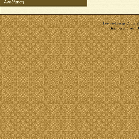
Lesvosoldies.gr
Copyrig
Graphics and Web 