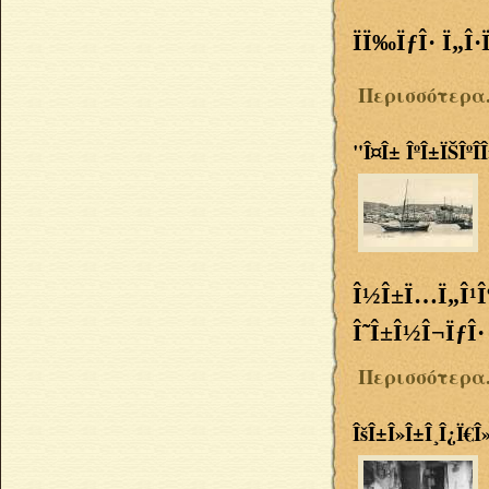
ÏÏ‰ÏƒÎ· Ï„Î
Περισσότερα.
"Î¤Î± ÎºÎ±ÏŠÎºÎ­Î
Î½Î±Ï…Ï„Î¹Îº
Î˜Î±Î½Î¬ÏƒÎ·
Περισσότερα.
ÎšÎ±Î»Î±Î¸Î¿Ï€Î