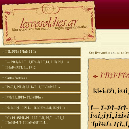
Î‘ÏÏ‡Î¹ÎºÎ® ÏƒÎµÎ»Î¯Î´Î±
Στη Βγενούλα
και
σε κείν
Î— Î‘Ï€ÎµÎ»ÎµÏ…Î¸Î­ÏÏ‰ÏƒÎ· Ï„Î·Ï‚ Î›Î­ÏƒÎ²Î¿Ï… 8
ÎÎ¿ÎµÎ¼Î²ÏÎ¯Î¿Ï… 1912
Î‘ÏÏ‡Î¹Îº
Cartes Postales
+
Î¦Ï‰Ï„Î¿Î³ÏÎ¬Ï†Î¿Î¹ ÎœÏ…Ï„Î¹Î»Î®Î½Î·Ï‚
+
ÎšÎ±Î»ÏŽÏ‚ Î®ÏÎ
Î™ÏƒÏ„Î¿ÏÎ¹ÎºÎ¬ ÎºÏ„Î®ÏÎ¹Î±
+
.
Î— Î±Î³Î¬Ï€Î·
Î•Î»Î±Î¹Î¿Ï…ÏÎ³Î¯Î± - Î£Î±Ï€Ï‰Î½Î¿Ï€Î¿Î¹Î¯Î±
+
Î½Î¿ÏƒÏ„Î±Î»Î
Î¤Î± ÎºÎ±ÏŠÎºÎ­Î»Î¹Î± Ï„Î·Ï‚ Î›Î­ÏƒÎ²Î¿Ï… - Ï„Î¿Ï…
Î˜Î±Î½Î¬ÏƒÎ· Î“Î¹Î±Î½Î½Î¯ÎºÎ¿Ï…
´ÎµÎ¼Î± ÏƒÏ„Î¿
+