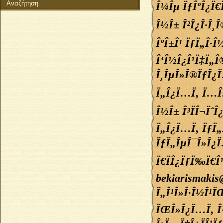
Î¼Îµ ÏƒÎºÎ¿Ï€
Î½Î± Î²Î¿Î·Î¸Î
ÎºÎ±Î¹ ÏƒÏ„Î·
Î‘Î½Î¿Î¹Ï‡Ï„Î
Î¸ÎµÎ»Î®ÏƒÎ¿Ï
Ï„Î¿Ï…Ï‚ Ï…Î»
Î½Î± Î³ÏÎ¬Ïˆ
Ï„Î¿Ï…Ï‚ ÏƒÏ„
ÏƒÏ„ÎµÎ¯Î»Î¿Ï…
Ï€ÏÎ¿ÏƒÏ‰Ï€Î
bekiarismakis
Ï„Î¹Î»Î·Î½Î¹Ï
ÏŒÎ»Î¿Ï…Ï‚ Î