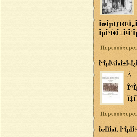
ÎœÎµÏƒÏŒÏ„Î¿
ÎµÎºÏ€Î±Î¹Î´Î
Περισσότερα.
Î“ÎµÎ½ÎµÎ±Î»Î¿Î³
Â
Î“Î
Ï‡Ï
Περισσότερα.
ÎœÎ­ÏÎµÏ‚ Î“ÎµÏ