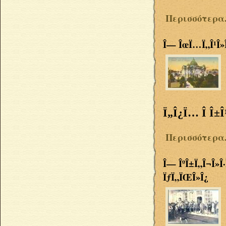
Περισσότερα.
Î— ÎœÏ…Ï„Î¹Î»
Ï„Î¿Ï… Î Î±Î½
Περισσότερα.
Î— ÎºÎ±Ï„Î¬Î»Î·
ÏƒÏ„ÏŒÎ»Î¿