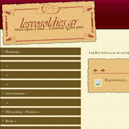
Homepage
Στη Βγενούλα
και
σε κείν
+
+
Περισσότερα...
+
Advertisments
+
+
Old packings - Products
+
Books
+