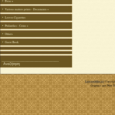
Press
+
Various matters prints - Documents
+
Lesvos Cigarettes
Philatelics - Coins
+
Others
Guest Book
Lesvosoldies.gr
Copyrig
Graphics and Web 