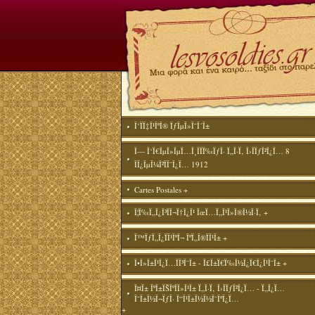
Î‘ÏÏ‡Î¹ÎºÎ® ÏƒÎµÎ»Î¯Î´Î±
Î— Î‘Ï€ÎµÎ»ÎµÏ…Î¸Î­ÏÏ‰ÏƒÎ· Ï„Î·Ï‚ Î›Î­ÏƒÎ²Î¿Ï… 8
ÎÎ¿ÎµÎ¼Î²ÏÎ¯Î¿Ï… 1912
Cartes Postales
+
Î¦Ï‰Ï„Î¿Î³ÏÎ¬Ï†Î¿Î¹ ÎœÏ…Ï„Î¹Î»Î®Î½Î·Ï‚
+
Î™ÏƒÏ„Î¿ÏÎ¹ÎºÎ¬ ÎºÏ„Î®ÏÎ¹Î±
+
Î•Î»Î±Î¹Î¿Ï…ÏÎ³Î¯Î± - Î£Î±Ï€Ï‰Î½Î¿Ï€Î¿Î¹Î¯Î±
+
Î¤Î± ÎºÎ±ÏŠÎºÎ­Î»Î¹Î± Ï„Î·Ï‚ Î›Î­ÏƒÎ²Î¿Ï… - Ï„Î¿Ï…
Î˜Î±Î½Î¬ÏƒÎ· Î“Î¹Î±Î½Î½Î¯ÎºÎ¿Ï…
+