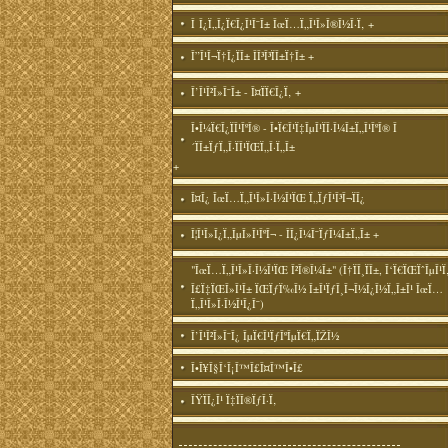
Î Î¿Ï„Î¿Ï€Î¿Î¹Î¯Î± ÎœÏ…Ï„Î¹Î»Î®Î½Î·Ï‚
+
Î”Î¹Î¬Ï†Î¿ÏÎ± Î­Î³Î³ÏÎ±Ï†Î±
+
Î’Î¹Î²Î»Î¯Î± - Î¤ÏÏ€Î¿Ï‚
+
Î•Î¼Ï€Î¿ÏÎ¹ÎºÎ® - Î•Ï€Î¹Ï‡ÎµÎ¹ÏÎ·Î¼Î±Ï„Î¹ÎºÎ® Î
´ÏÎ±ÏƒÏ„Î·ÏÎ¹ÏŒÏ„Î·Ï„Î±
+
Î¤Î¿ ÎœÏ…Ï„Î¹Î»Î·Î½Î¹ÏŒ Ï„ÏƒÎ¹Î³Î¬ÏÎ¿
Î¦Î¹Î»Î¿Ï„ÎµÎ»Î¹ÎºÎ¬ - ÎÎ¿Î¼Î¯ÏƒÎ¼Î±Ï„Î±
+
"ÎœÏ…Ï„Î¹Î»Î·Î½Î¹ÏŒ Î²Î®Î¼Î±" (Î†ÏÎ¸ÏÎ±, Î‘Ï€ÏŒÏˆÎµÎ¹Ï
Î£Ï‡ÏŒÎ»Î¹Î± ÏŒÏƒÏ‰Î½ Î±Î¹ÏƒÎ¸Î¬Î½Î¿Î½Ï„Î±Î¹ ÎœÏ…
Ï„Î¹Î»Î·Î½Î¹Î¿Î¯)
Î’Î¹Î²Î»Î¯Î¿ ÎµÏ€Î¹ÏƒÎºÎµÏ€Ï„ÏŽÎ½
Î•Î¥Î§Î‘Î¡Î™Î£Î¤Î™Î•Î£
ÎŸÏÎ¿Î¹ Ï‡ÏÎ®ÏƒÎ·Ï‚