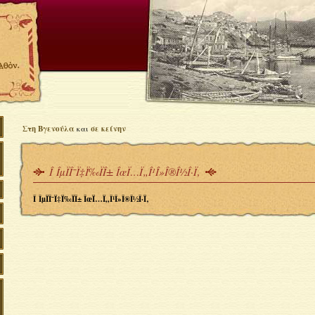
Στη Βγενούλα
και
σε κείνην
Î ÎµÏÎ¯Ï‡Ï‰ÏÎ± ÎœÏ…Ï„Î¹Î»Î®Î½Î·Ï‚
Î ÎµÏÎ¯Ï‡Ï‰ÏÎ± ÎœÏ…Ï„Î¹Î»Î®Î½Î·Ï‚