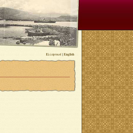
Ελληνικά
|
English